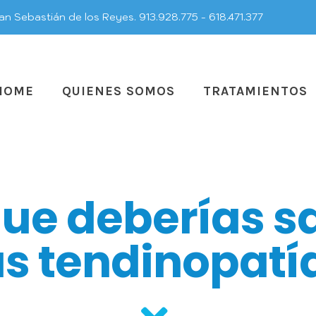
an Sebastián de los Reyes. 913.928.775 - 618.471.377
HOME
QUIENES SOMOS
TRATAMIENTOS
que deberías s
as tendinopatí