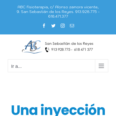
Saltar
ABC Fisioterapia, c/ Alonso zamora vicente,
al
9. San Sebastián de los Reyes. 913.928.775 -
618.471.377
contenido
Facebook
Twitter
Instagram
Correo
electrónico
Ir a...
Una inyección