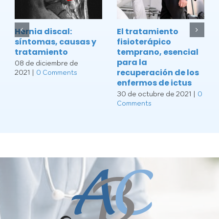
Hernia discal:
El tratamiento
síntomas, causas y
fisioterápico
tratamiento
temprano, esencial
para la
08 de diciembre de
recuperación de los
2021
|
0 Comments
enfermos de ictus
30 de octubre de 2021
|
0
Comments