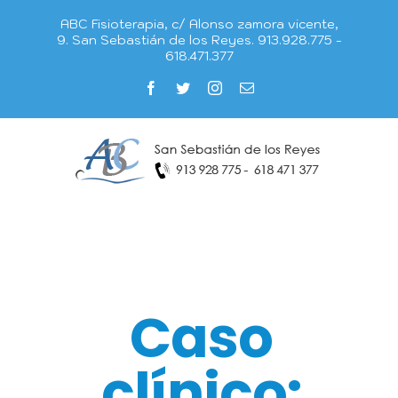
Saltar
ABC Fisioterapia, c/ Alonso zamora vicente,
al
9. San Sebastián de los Reyes. 913.928.775 -
618.471.377
contenido
Facebook
Twitter
Instagram
Correo
electrónico
Caso
clínico: