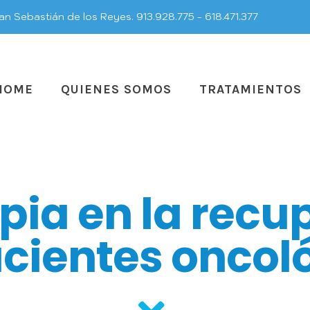
an Sebastián de los Reyes. 913.928.775 - 618.471.377
HOME
QUIENES SOMOS
TRATAMIENTOS
apia en la rec
acientes oncol