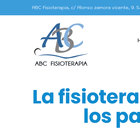
Saltar
ABC Fisioterapia, c/ Alonso zamora vicente, 9. S
al
contenido
La fisioter
los p